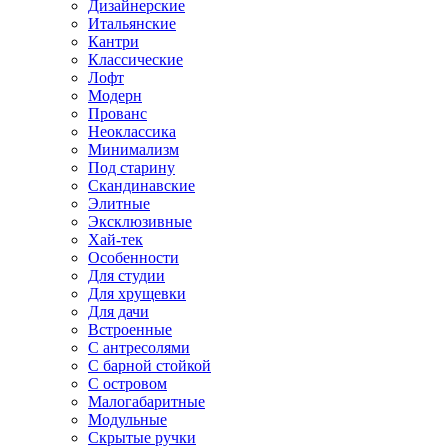
Дизайнерские
Итальянские
Кантри
Классические
Лофт
Модерн
Прованс
Неоклассика
Минимализм
Под старину
Скандинавские
Элитные
Эксклюзивные
Хай-тек
Особенности
Для студии
Для хрущевки
Для дачи
Встроенные
С антресолями
С барной стойкой
С островом
Малогабаритные
Модульные
Скрытые ручки