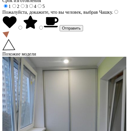
Срок изготовления
1
2
3
4
5
Пожалуйста, докажите, что вы человек, выбрав
Чашку
.
Похожие модели