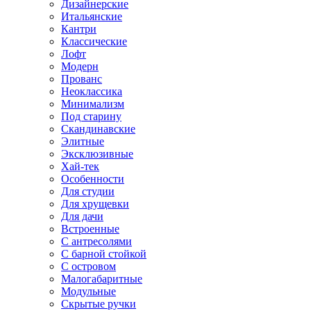
Дизайнерские
Итальянские
Кантри
Классические
Лофт
Модерн
Прованс
Неоклассика
Минимализм
Под старину
Скандинавские
Элитные
Эксклюзивные
Хай-тек
Особенности
Для студии
Для хрущевки
Для дачи
Встроенные
С антресолями
С барной стойкой
С островом
Малогабаритные
Модульные
Скрытые ручки