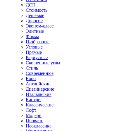
ДСП
Стоимость
Дешевые
Дорогие
Эконом-класс
Элитные
Форма
П-образные
Угловые
Прямые
Радиусные
Скошенные углы
Стиль
Современные
Евро
Английские
Дизайнерские
Итальянские
Кантри
Классические
Лофт
Модерн
Прованс
Неоклассика