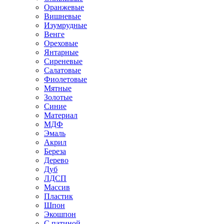
Оранжевые
Вишневые
Изумрудные
Венге
Ореховые
Янтарные
Сиреневые
Салатовые
Фиолетовые
Мятные
Золотые
Синие
Материал
МДФ
Эмаль
Акрил
Береза
Дерево
Дуб
ЛДСП
Массив
Пластик
Шпон
Экошпон
С патиной