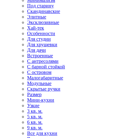
Минимализм
Под старину
Скандинавские
Элитные
Эксклюзивные
Хай-тек
Особенности
Для студии
Для хрущевки
Для дачи
Встроенные
С антресолями
С барной стойкой
С островом
Малогабаритные
Модульные
Скрытые ручки
Размер
Мини-кухни
Узкие
3 кв. м.
5 кв. м.
6 кв. м.
9 кв. м.
Все для кухни