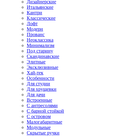
Дизайнерские
Итальянские
Кантри
Классические
Лофт
Модерн
Прованс
Неоклассика
Минимализм
Под старину
Скандинавские
Элитные
Эксклюзивные
Хай-тек
Особенности
Для студии
Для хрущевки
Для дачи
Встроенные
С антресолями
С барной стойкой
С островом
Малогабаритные
Модульные
Скрытые ручки