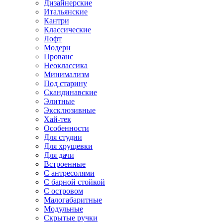
Дизайнерские
Итальянские
Кантри
Классические
Лофт
Модерн
Прованс
Неоклассика
Минимализм
Под старину
Скандинавские
Элитные
Эксклюзивные
Хай-тек
Особенности
Для студии
Для хрущевки
Для дачи
Встроенные
С антресолями
С барной стойкой
С островом
Малогабаритные
Модульные
Скрытые ручки