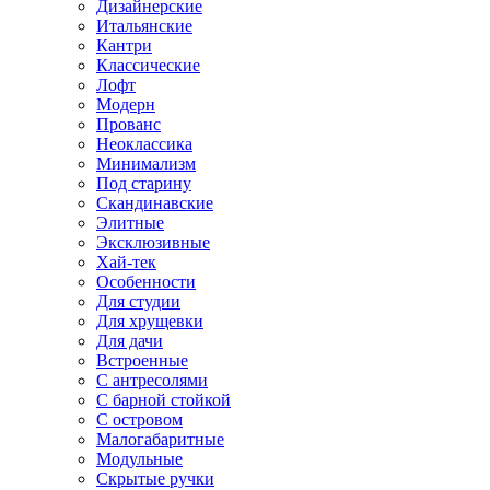
Дизайнерские
Итальянские
Кантри
Классические
Лофт
Модерн
Прованс
Неоклассика
Минимализм
Под старину
Скандинавские
Элитные
Эксклюзивные
Хай-тек
Особенности
Для студии
Для хрущевки
Для дачи
Встроенные
С антресолями
С барной стойкой
С островом
Малогабаритные
Модульные
Скрытые ручки