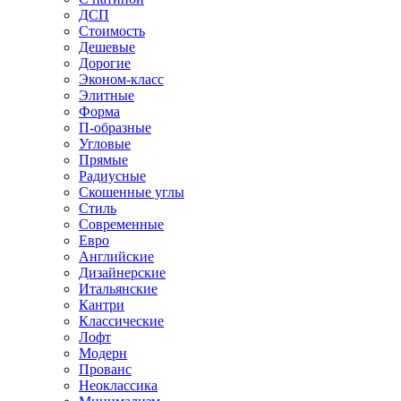
ДСП
Стоимость
Дешевые
Дорогие
Эконом-класс
Элитные
Форма
П-образные
Угловые
Прямые
Радиусные
Скошенные углы
Стиль
Современные
Евро
Английские
Дизайнерские
Итальянские
Кантри
Классические
Лофт
Модерн
Прованс
Неоклассика