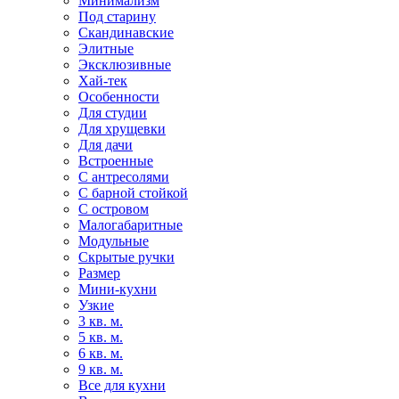
Минимализм
Под старину
Скандинавские
Элитные
Эксклюзивные
Хай-тек
Особенности
Для студии
Для хрущевки
Для дачи
Встроенные
С антресолями
С барной стойкой
С островом
Малогабаритные
Модульные
Скрытые ручки
Размер
Мини-кухни
Узкие
3 кв. м.
5 кв. м.
6 кв. м.
9 кв. м.
Все для кухни