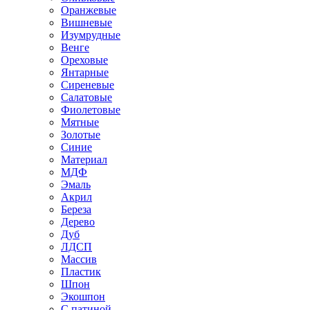
Оранжевые
Вишневые
Изумрудные
Венге
Ореховые
Янтарные
Сиреневые
Салатовые
Фиолетовые
Мятные
Золотые
Синие
Материал
МДФ
Эмаль
Акрил
Береза
Дерево
Дуб
ЛДСП
Массив
Пластик
Шпон
Экошпон
С патиной