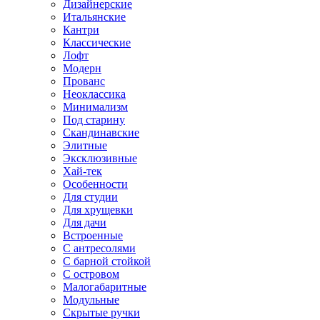
Дизайнерские
Итальянские
Кантри
Классические
Лофт
Модерн
Прованс
Неоклассика
Минимализм
Под старину
Скандинавские
Элитные
Эксклюзивные
Хай-тек
Особенности
Для студии
Для хрущевки
Для дачи
Встроенные
С антресолями
С барной стойкой
С островом
Малогабаритные
Модульные
Скрытые ручки