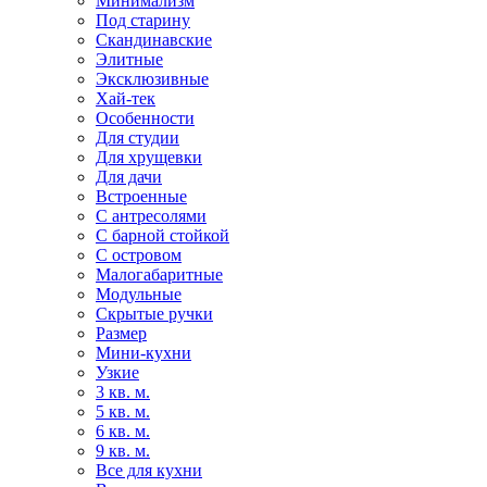
Минимализм
Под старину
Скандинавские
Элитные
Эксклюзивные
Хай-тек
Особенности
Для студии
Для хрущевки
Для дачи
Встроенные
С антресолями
С барной стойкой
С островом
Малогабаритные
Модульные
Скрытые ручки
Размер
Мини-кухни
Узкие
3 кв. м.
5 кв. м.
6 кв. м.
9 кв. м.
Все для кухни