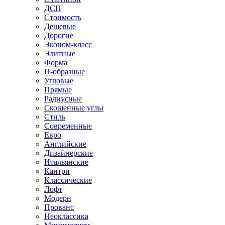
ДСП
Стоимость
Дешевые
Дорогие
Эконом-класс
Элитные
Форма
П-образные
Угловые
Прямые
Радиусные
Скошенные углы
Стиль
Современные
Евро
Английские
Дизайнерские
Итальянские
Кантри
Классические
Лофт
Модерн
Прованс
Неоклассика