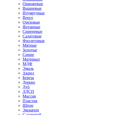
Оранжевые
Вишневые
Изумрудные
Венге
Ореховые
Янтарные
Сиреневые
Салатовые
Фиолетовые
Мятные
Золотые
Синие
Материал
МДФ
Эмаль
Акрил
Береза
Дерево
Дуб
ЛДСП
Массив
Пластик
Шпон
Экошпон
С патиной