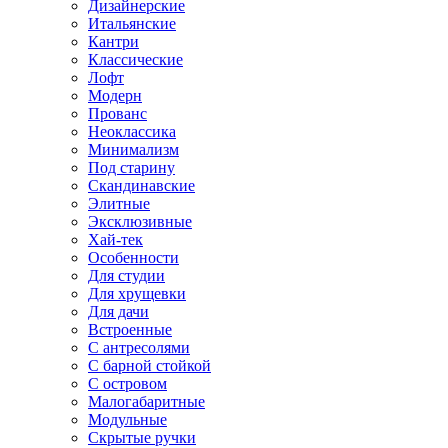
Дизайнерские
Итальянские
Кантри
Классические
Лофт
Модерн
Прованс
Неоклассика
Минимализм
Под старину
Скандинавские
Элитные
Эксклюзивные
Хай-тек
Особенности
Для студии
Для хрущевки
Для дачи
Встроенные
С антресолями
С барной стойкой
С островом
Малогабаритные
Модульные
Скрытые ручки