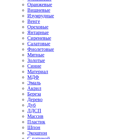
Оранжевые
Вишневые
Изумрудные
Венге
Ореховые
Янтарные
Сиреневые
Салатовые
Фиолетовые
Мятные
Золотые
Синие
Материал
МДФ
Эмаль
Акрил
Береза
Дерево
Дуб
ЛДСП
Массив
Пластик
Шпон
Экошпон
С патиной