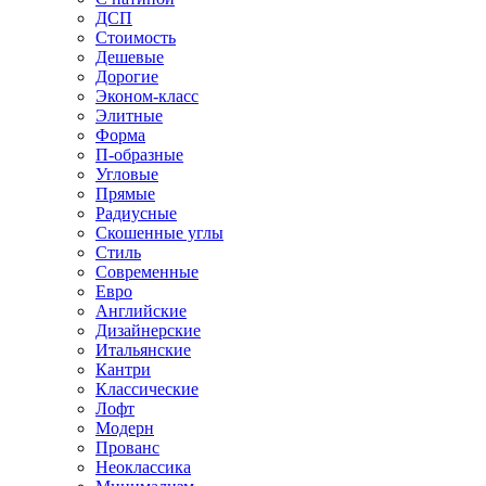
ДСП
Стоимость
Дешевые
Дорогие
Эконом-класс
Элитные
Форма
П-образные
Угловые
Прямые
Радиусные
Скошенные углы
Стиль
Современные
Евро
Английские
Дизайнерские
Итальянские
Кантри
Классические
Лофт
Модерн
Прованс
Неоклассика