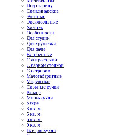
Минимализм
Под старину
Скандинавские
Элитные
Эксклюзивные
Хай-тек
Особенности
Для студии
Для хрущевки
Для дачи
Встроенные
С антресолями
С барной стойкой
С островом
Малогабаритные
Модульные
Скрытые ручки
Размер
Мини-кухни
Узкие
3 кв. м.
5 кв. м.
6 кв. м.
9 кв. м.
Все для кухни