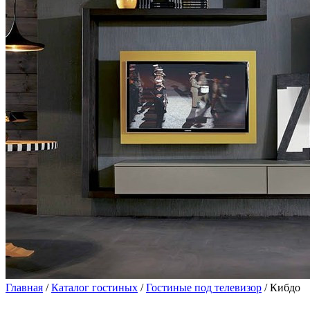
Главная
/
Каталог гостиных
/
Гостиные под телевизор
/ Кибдо