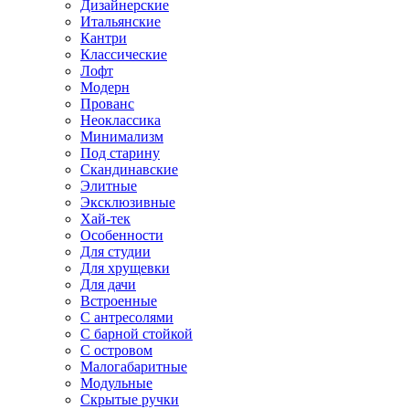
Дизайнерские
Итальянские
Кантри
Классические
Лофт
Модерн
Прованс
Неоклассика
Минимализм
Под старину
Скандинавские
Элитные
Эксклюзивные
Хай-тек
Особенности
Для студии
Для хрущевки
Для дачи
Встроенные
С антресолями
С барной стойкой
С островом
Малогабаритные
Модульные
Скрытые ручки