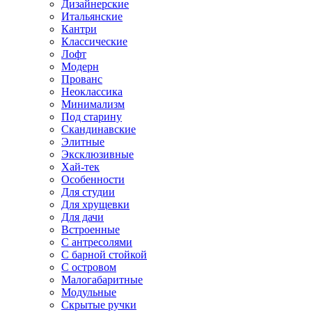
Дизайнерские
Итальянские
Кантри
Классические
Лофт
Модерн
Прованс
Неоклассика
Минимализм
Под старину
Скандинавские
Элитные
Эксклюзивные
Хай-тек
Особенности
Для студии
Для хрущевки
Для дачи
Встроенные
С антресолями
С барной стойкой
С островом
Малогабаритные
Модульные
Скрытые ручки