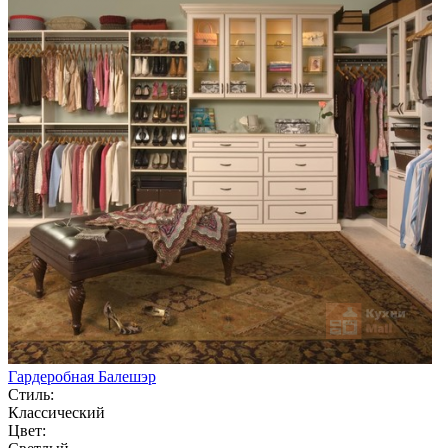
Гардеробная Балешэр
Стиль:
Классический
Цвет: