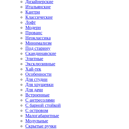
Дизайнерские
Итальянские
Кантри
Классические
Лофт
Модерн
Прованс
Неоклассика
Минимализм
Под старину
Скандинавские
Элитные
Эксклюзивные
Хай-тек
Особенности
Для студии
Для хрущевки
Для дачи
Встроенные
С антресолями
С барной стойкой
С островом
Малогабаритные
Модульные
Скрытые ручки