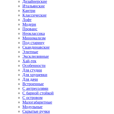
Дизайнерские
Итальянские
Кантри
Классические
Лофт
Модерн
Прованс
Неоклассика
Минимализм
Под старину
Скандинавские
Элитные
Эксклюзивные
Хай-тек
Особенности
Для студии
Для хрущевки
Для дачи
Встроенные
С антресолями
С барной стойкой
С островом
Малогабаритные
Модульные
Скрытые ручки