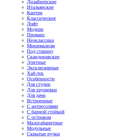
Дизайнерские
Итальянские
Кантри
Классические
Лофт
Модерн
Прованс
Неоклассика
Минимализм
Под старину
Скандинавские
Элитные
Эксклюзивные
Хай-тек
Особенности
Для студии
Для хрущевки
Для дачи
Встроенные
С антресолями
С барной стойкой
С островом
Малогабаритные
Модульные
Скрытые ручки