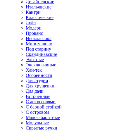
Дизайнерские
Итальянские
Кантри
Классические
Лофт
Модерн
Прованс
Неоклассика
Минимализм
Под старину
Скандинавские
Элитные
Эксклюзивные
Хай-тек
Особенности
Для студии
Для хрущевки
Для дачи
Встроенные
С антресолями
С барной стойкой
С островом
Малогабаритные
Модульные
Скрытые ручки