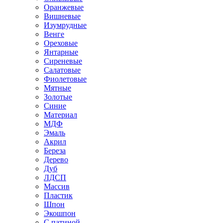
Оранжевые
Вишневые
Изумрудные
Венге
Ореховые
Янтарные
Сиреневые
Салатовые
Фиолетовые
Мятные
Золотые
Синие
Материал
МДФ
Эмаль
Акрил
Береза
Дерево
Дуб
ЛДСП
Массив
Пластик
Шпон
Экошпон
С патиной