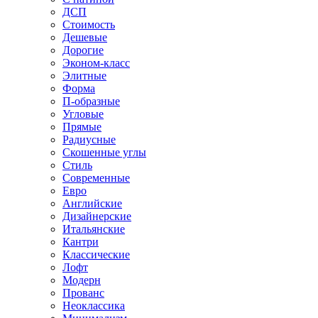
ДСП
Стоимость
Дешевые
Дорогие
Эконом-класс
Элитные
Форма
П-образные
Угловые
Прямые
Радиусные
Скошенные углы
Стиль
Современные
Евро
Английские
Дизайнерские
Итальянские
Кантри
Классические
Лофт
Модерн
Прованс
Неоклассика