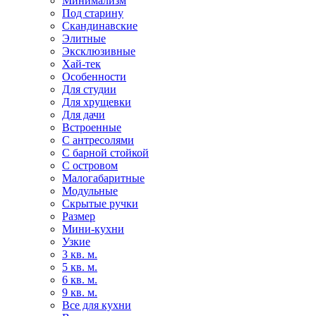
Минимализм
Под старину
Скандинавские
Элитные
Эксклюзивные
Хай-тек
Особенности
Для студии
Для хрущевки
Для дачи
Встроенные
С антресолями
С барной стойкой
С островом
Малогабаритные
Модульные
Скрытые ручки
Размер
Мини-кухни
Узкие
3 кв. м.
5 кв. м.
6 кв. м.
9 кв. м.
Все для кухни