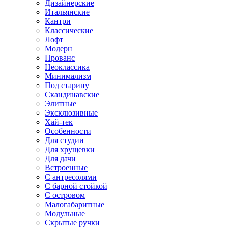
Дизайнерские
Итальянские
Кантри
Классические
Лофт
Модерн
Прованс
Неоклассика
Минимализм
Под старину
Скандинавские
Элитные
Эксклюзивные
Хай-тек
Особенности
Для студии
Для хрущевки
Для дачи
Встроенные
С антресолями
С барной стойкой
С островом
Малогабаритные
Модульные
Скрытые ручки