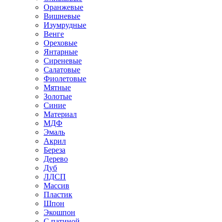
Оранжевые
Вишневые
Изумрудные
Венге
Ореховые
Янтарные
Сиреневые
Салатовые
Фиолетовые
Мятные
Золотые
Синие
Материал
МДФ
Эмаль
Акрил
Береза
Дерево
Дуб
ЛДСП
Массив
Пластик
Шпон
Экошпон
С патиной