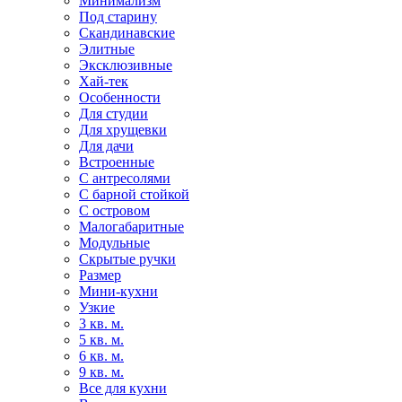
Минимализм
Под старину
Скандинавские
Элитные
Эксклюзивные
Хай-тек
Особенности
Для студии
Для хрущевки
Для дачи
Встроенные
С антресолями
С барной стойкой
С островом
Малогабаритные
Модульные
Скрытые ручки
Размер
Мини-кухни
Узкие
3 кв. м.
5 кв. м.
6 кв. м.
9 кв. м.
Все для кухни