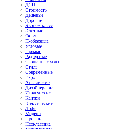
ДСП
Стоимость
Дешевые
Дорогие
Эконом-класс
Элитные
Форма
П-образные
Угловые
Прямые
Радиусные
Скошенные углы
Стиль
Современные
Евро
Английские
Дизайнерские
Итальянские
Кантри
Классические
Лофт
Модерн
Прованс
Неоклассика