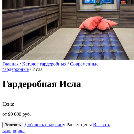
Главная
/
Каталог гардеробных
/
Современные
гардеробные
/ Исла
Гардеробная Исла
Цена:
от 90 000
руб.
Добавить в корзину
Расчет цены
Вызвать
Заказать
замерщика