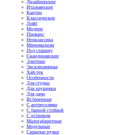
Дизайнерские
Итальянские
Кантри
Классические
Лофт
Модерн
Прованс
Неоклассика
Минимализм
Под старину
Скандинавские
Элитные
Эксклюзивные
Хай-тек
Особенности
Для студии
Для хрущевки
Для дачи
Встроенные
С антресолями
С барной стойкой
С островом
Малогабаритные
Модульные
Скрытые ручки