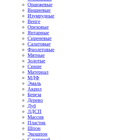
Оранжевые
Вишневые
Изумрудные
Венге
Ореховые
Янтарные
Сиреневые
Салатовые
Фиолетовые
Мятные
Золотые
Синие
Материал
МДФ
Эмаль
Акрил
Береза
Дерево
Дуб
ЛДСП
Массив
Пластик
Шпон
Экошпон
С патиной