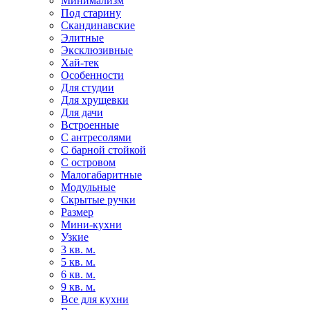
Минимализм
Под старину
Скандинавские
Элитные
Эксклюзивные
Хай-тек
Особенности
Для студии
Для хрущевки
Для дачи
Встроенные
С антресолями
С барной стойкой
С островом
Малогабаритные
Модульные
Скрытые ручки
Размер
Мини-кухни
Узкие
3 кв. м.
5 кв. м.
6 кв. м.
9 кв. м.
Все для кухни