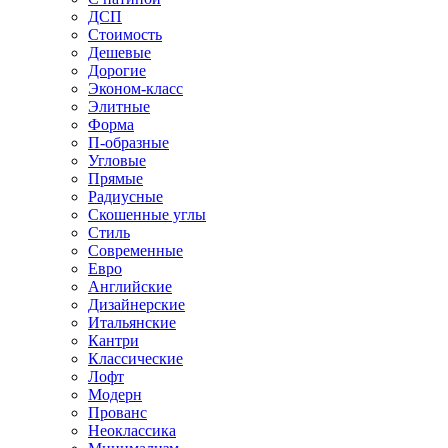
ДСП
Стоимость
Дешевые
Дорогие
Эконом-класс
Элитные
Форма
П-образные
Угловые
Прямые
Радиусные
Скошенные углы
Стиль
Современные
Евро
Английские
Дизайнерские
Итальянские
Кантри
Классические
Лофт
Модерн
Прованс
Неоклассика