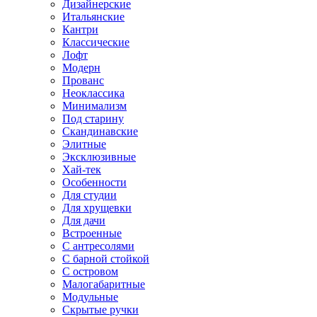
Дизайнерские
Итальянские
Кантри
Классические
Лофт
Модерн
Прованс
Неоклассика
Минимализм
Под старину
Скандинавские
Элитные
Эксклюзивные
Хай-тек
Особенности
Для студии
Для хрущевки
Для дачи
Встроенные
С антресолями
С барной стойкой
С островом
Малогабаритные
Модульные
Скрытые ручки