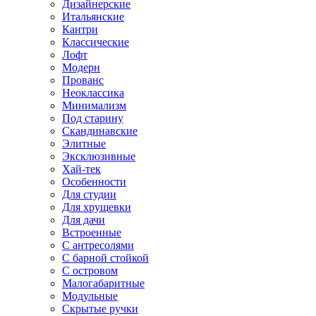
Дизайнерские
Итальянские
Кантри
Классические
Лофт
Модерн
Прованс
Неоклассика
Минимализм
Под старину
Скандинавские
Элитные
Эксклюзивные
Хай-тек
Особенности
Для студии
Для хрущевки
Для дачи
Встроенные
С антресолями
С барной стойкой
С островом
Малогабаритные
Модульные
Скрытые ручки