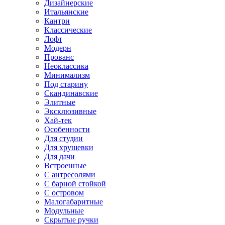
Дизайнерские
Итальянские
Кантри
Классические
Лофт
Модерн
Прованс
Неоклассика
Минимализм
Под старину
Скандинавские
Элитные
Эксклюзивные
Хай-тек
Особенности
Для студии
Для хрущевки
Для дачи
Встроенные
С антресолями
С барной стойкой
С островом
Малогабаритные
Модульные
Скрытые ручки