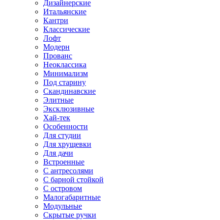
Дизайнерские
Итальянские
Кантри
Классические
Лофт
Модерн
Прованс
Неоклассика
Минимализм
Под старину
Скандинавские
Элитные
Эксклюзивные
Хай-тек
Особенности
Для студии
Для хрущевки
Для дачи
Встроенные
С антресолями
С барной стойкой
С островом
Малогабаритные
Модульные
Скрытые ручки