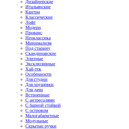
Дизайнерские
Итальянские
Кантри
Классические
Лофт
Модерн
Прованс
Неоклассика
Минимализм
Под старину
Скандинавские
Элитные
Эксклюзивные
Хай-тек
Особенности
Для студии
Для хрущевки
Для дачи
Встроенные
С антресолями
С барной стойкой
С островом
Малогабаритные
Модульные
Скрытые ручки