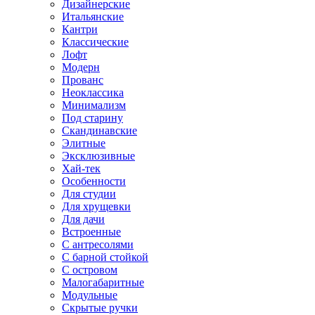
Дизайнерские
Итальянские
Кантри
Классические
Лофт
Модерн
Прованс
Неоклассика
Минимализм
Под старину
Скандинавские
Элитные
Эксклюзивные
Хай-тек
Особенности
Для студии
Для хрущевки
Для дачи
Встроенные
С антресолями
С барной стойкой
С островом
Малогабаритные
Модульные
Скрытые ручки