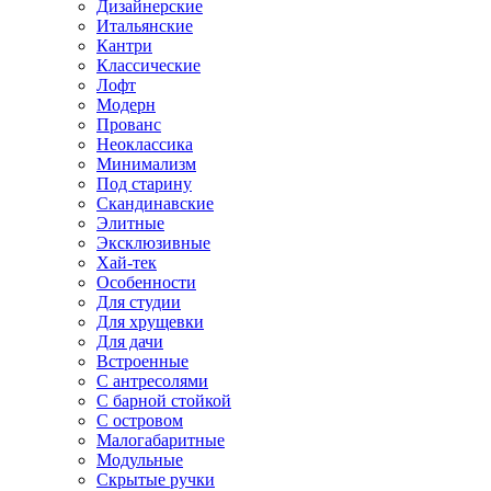
Дизайнерские
Итальянские
Кантри
Классические
Лофт
Модерн
Прованс
Неоклассика
Минимализм
Под старину
Скандинавские
Элитные
Эксклюзивные
Хай-тек
Особенности
Для студии
Для хрущевки
Для дачи
Встроенные
С антресолями
С барной стойкой
С островом
Малогабаритные
Модульные
Скрытые ручки