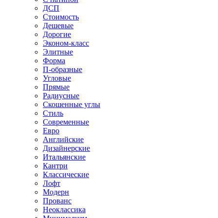
ДСП
Стоимость
Дешевые
Дорогие
Эконом-класс
Элитные
Форма
П-образные
Угловые
Прямые
Радиусные
Скошенные углы
Стиль
Современные
Евро
Английские
Дизайнерские
Итальянские
Кантри
Классические
Лофт
Модерн
Прованс
Неоклассика