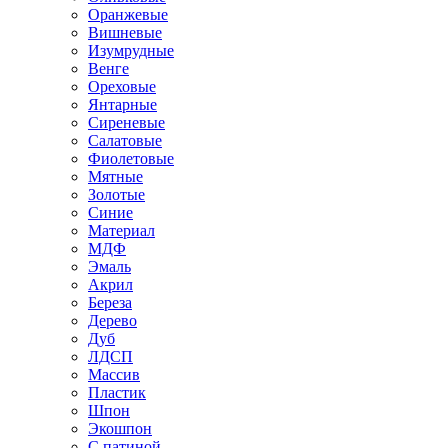
Оранжевые
Вишневые
Изумрудные
Венге
Ореховые
Янтарные
Сиреневые
Салатовые
Фиолетовые
Мятные
Золотые
Синие
Материал
МДФ
Эмаль
Акрил
Береза
Дерево
Дуб
ЛДСП
Массив
Пластик
Шпон
Экошпон
С патиной