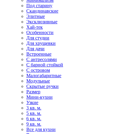
Минимализм
Под старину
Скандинавские
Элитные
Эксклюзивные
Хай-тек
Особенности
Для студии
Для хрущевки
Для дачи
Встроенные
С антресолями
С барной стойкой
С островом
Малогабаритные
Модульные
Скрытые ручки
Размер
Мини-кухни
Узкие
3 кв. м.
5 кв. м.
6 кв. м.
9 кв. м.
Все для кухни