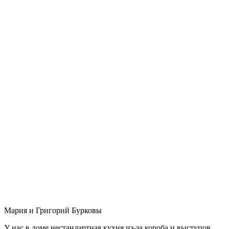
Мария и Григорий Бурковы
У нас в доме нестандартная кухня из-за короба и выступов,