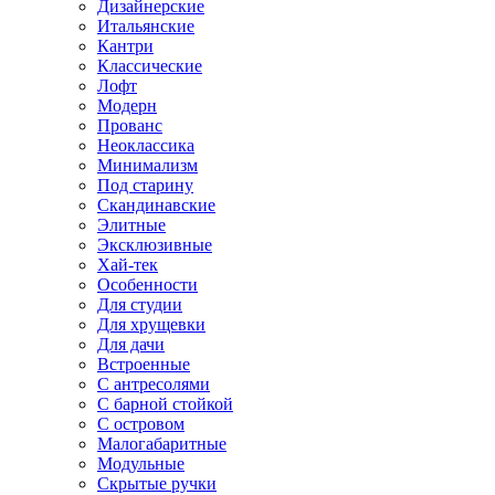
Дизайнерские
Итальянские
Кантри
Классические
Лофт
Модерн
Прованс
Неоклассика
Минимализм
Под старину
Скандинавские
Элитные
Эксклюзивные
Хай-тек
Особенности
Для студии
Для хрущевки
Для дачи
Встроенные
С антресолями
С барной стойкой
С островом
Малогабаритные
Модульные
Скрытые ручки