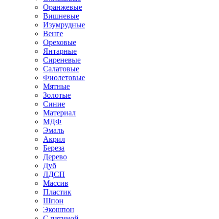
Оранжевые
Вишневые
Изумрудные
Венге
Ореховые
Янтарные
Сиреневые
Салатовые
Фиолетовые
Мятные
Золотые
Синие
Материал
МДФ
Эмаль
Акрил
Береза
Дерево
Дуб
ЛДСП
Массив
Пластик
Шпон
Экошпон
С патиной