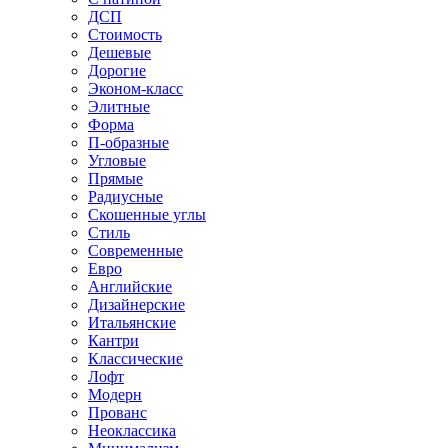
ДСП
Стоимость
Дешевые
Дорогие
Эконом-класс
Элитные
Форма
П-образные
Угловые
Прямые
Радиусные
Скошенные углы
Стиль
Современные
Евро
Английские
Дизайнерские
Итальянские
Кантри
Классические
Лофт
Модерн
Прованс
Неоклассика