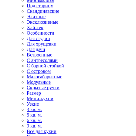
Минимализм
Под старину
Скандинавские
Элитные
Эксклюзивные
Хай-тек
Особенности
Для студии
Для хрущевки
Для дачи
Встроенные
С антресолями
С барной стойкой
С островом
Малогабаритные
Модульные
Скрытые ручки
Размер
Мини-кухни
Узкие
3 кв. м.
5 кв. м.
6 кв. м.
9 кв. м.
Все для кухни