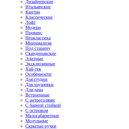
Дизайнерские
Итальянские
Кантри
Классические
Лофт
Модерн
Прованс
Неоклассика
Минимализм
Под старину
Скандинавские
Элитные
Эксклюзивные
Хай-тек
Особенности
Для студии
Для хрущевки
Для дачи
Встроенные
С антресолями
С барной стойкой
С островом
Малогабаритные
Модульные
Скрытые ручки