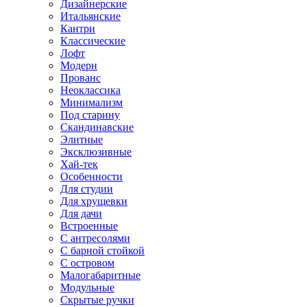
Дизайнерские
Итальянские
Кантри
Классические
Лофт
Модерн
Прованс
Неоклассика
Минимализм
Под старину
Скандинавские
Элитные
Эксклюзивные
Хай-тек
Особенности
Для студии
Для хрущевки
Для дачи
Встроенные
С антресолями
С барной стойкой
С островом
Малогабаритные
Модульные
Скрытые ручки