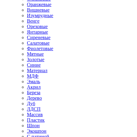
Оранжевые
Вишневые
Изумрудные
Венге
Ореховые
Янтарные
Сиреневые
Салатовые
Фиолетовые
Мятные
Золотые
Синие
Материал
МДФ
Эмаль
Акрил
Береза
Дерево
Дуб
ЛДСП
Массив
Пластик
Шпон
Экошпон
С патиной