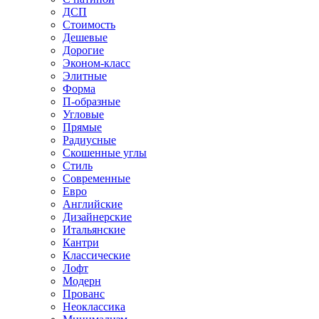
ДСП
Стоимость
Дешевые
Дорогие
Эконом-класс
Элитные
Форма
П-образные
Угловые
Прямые
Радиусные
Скошенные углы
Стиль
Современные
Евро
Английские
Дизайнерские
Итальянские
Кантри
Классические
Лофт
Модерн
Прованс
Неоклассика