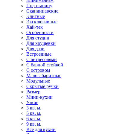
Минимализм
Под старину
Скандинавские
Элитные
Эксклюзивные
Хай-тек
Особенности
Для студии
Для хрущевки
Для дачи
Встроенные
С антресолями
С барной стойкой
С островом
Малогабаритные
Модульные
Скрытые ручки
Размер
Мини-кухни
Узкие
3 кв. м.
5 кв. м.
6 кв. м.
9 кв. м.
Все для кухни