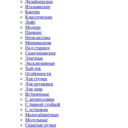
Дизайнерские
Итальянские
Кантри
Классические
Лофт
Модерн
Прованс
Неоклассика
Минимализм
Под старину
Скандинавские
Элитные
Эксклюзивные
Хай-тек
Особенности
Для студии
Для хрущевки
Для дачи
Встроенные
С антресолями
С барной стойкой
С островом
Малогабаритные
Модульные
Скрытые ручки