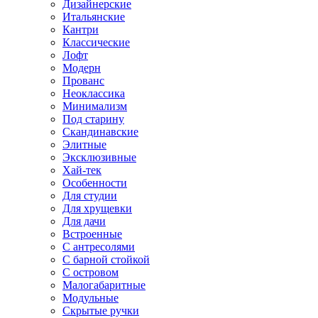
Дизайнерские
Итальянские
Кантри
Классические
Лофт
Модерн
Прованс
Неоклассика
Минимализм
Под старину
Скандинавские
Элитные
Эксклюзивные
Хай-тек
Особенности
Для студии
Для хрущевки
Для дачи
Встроенные
С антресолями
С барной стойкой
С островом
Малогабаритные
Модульные
Скрытые ручки