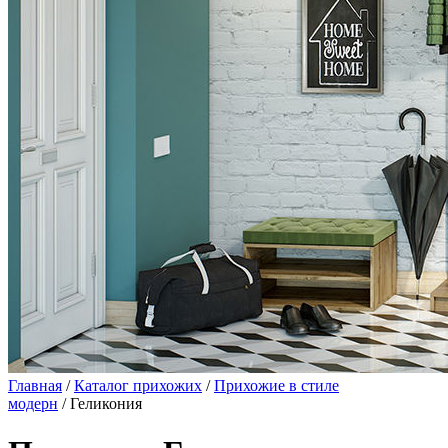
Главная
/
Каталог прихожих
/
Прихожие в стиле
модерн
/ Геликония