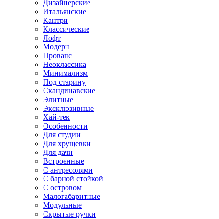
Дизайнерские
Итальянские
Кантри
Классические
Лофт
Модерн
Прованс
Неоклассика
Минимализм
Под старину
Скандинавские
Элитные
Эксклюзивные
Хай-тек
Особенности
Для студии
Для хрущевки
Для дачи
Встроенные
С антресолями
С барной стойкой
С островом
Малогабаритные
Модульные
Скрытые ручки