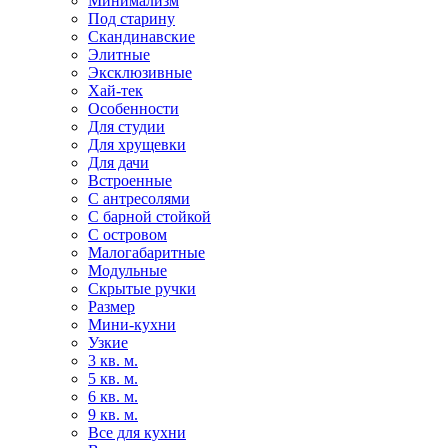
Минимализм
Под старину
Скандинавские
Элитные
Эксклюзивные
Хай-тек
Особенности
Для студии
Для хрущевки
Для дачи
Встроенные
С антресолями
С барной стойкой
С островом
Малогабаритные
Модульные
Скрытые ручки
Размер
Мини-кухни
Узкие
3 кв. м.
5 кв. м.
6 кв. м.
9 кв. м.
Все для кухни