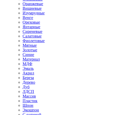
Оранжевые
Вишневые
Изумрудные
Венге
Ореховые
Янтарные
Сиреневые
Салатовые
Фиолетовые
Мятные
Золотые
Синие
Материал
МДФ
Эмаль
Акрил
Береза
Дерево
Дуб
ЛДСП
Массив
Пластик
Шпон
Экошпон
С патиной