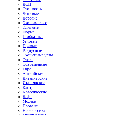
ДСП
Стоимость
Дешевые
Дорогие
Эконом-класс
Элитные
Форма
П-образные
Угловые
Прямые
Радиусные
Скошенные углы
Стиль
Современные
Евро
Английские
Дизайнерские
Итальянские
Кантри
Классические
Лофт
Модерн
Прованс
Неоклассика