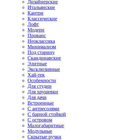
Дизайнерские
Итальянские
Кантри
Классические
Лофт
Модерн
Прованс
Неоклассика
Минимализм
Под старину
Скандинавские
Элитные
Эксклюзивные
Хай-тек
Особенности
Для студии
Для хрущевки
Для дачи
Встроенные
С антресолями
С барной стойкой
С островом
Малогабаритные
Модульные
Скрытые ручки