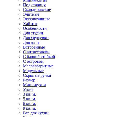
Минимализм
Под старину
Скандинавские
Элитные
Эксклюзивные
Хай-тек
Особенности
Для студии
Для хрущевки
Для дачи
Встроенные
С антресолями
С барной стойкой
С островом
Малогабаритные
Модульные
Скрытые ручки
Размер
Мини-кухни
Узкие
3 кв. м.
5 кв. м.
6 кв. м.
9 кв. м.
Все для кухни