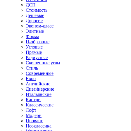
ДСП
Стоимость
Дешевые
Дорогие
Эконом-класс
Элитные
Форма
П-образные
Угловые
Прямые
Радиусные
Скошенные углы
Стиль
Современные
Евро
Английские
Дизайнерские
Итальянские
Кантри
Классические
Лофт
Модерн
Прованс
Неоклассика