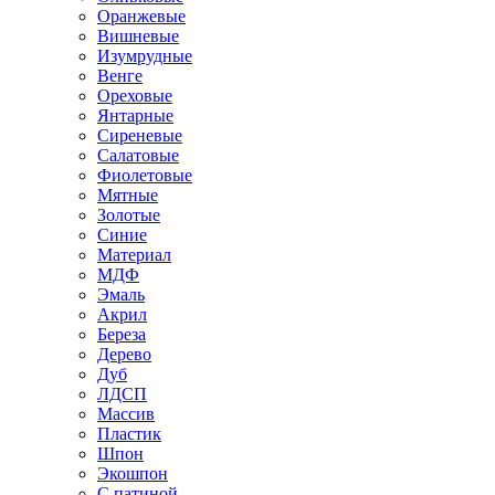
Оранжевые
Вишневые
Изумрудные
Венге
Ореховые
Янтарные
Сиреневые
Салатовые
Фиолетовые
Мятные
Золотые
Синие
Материал
МДФ
Эмаль
Акрил
Береза
Дерево
Дуб
ЛДСП
Массив
Пластик
Шпон
Экошпон
С патиной