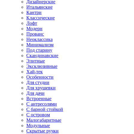
Дизайнерские
Итальянские
Кантри
Классические
Лофт
Модерн
Прованс
Неоклассика
Минимализм
Под старину
Скандинавские
Элитные
Эксклюзивные
Хай-тек
Особенности
Для студии
Для хрущевки
Для дачи
Встроенные
С антресолями
С барной стойкой
С островом
Малогабаритные
Модульные
Скрытые ручки