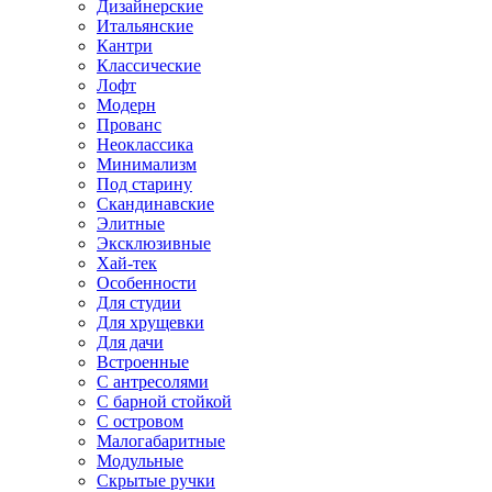
Дизайнерские
Итальянские
Кантри
Классические
Лофт
Модерн
Прованс
Неоклассика
Минимализм
Под старину
Скандинавские
Элитные
Эксклюзивные
Хай-тек
Особенности
Для студии
Для хрущевки
Для дачи
Встроенные
С антресолями
С барной стойкой
С островом
Малогабаритные
Модульные
Скрытые ручки