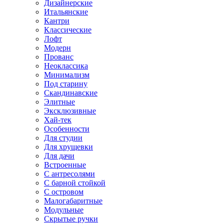
Дизайнерские
Итальянские
Кантри
Классические
Лофт
Модерн
Прованс
Неоклассика
Минимализм
Под старину
Скандинавские
Элитные
Эксклюзивные
Хай-тек
Особенности
Для студии
Для хрущевки
Для дачи
Встроенные
С антресолями
С барной стойкой
С островом
Малогабаритные
Модульные
Скрытые ручки