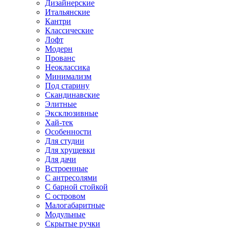
Дизайнерские
Итальянские
Кантри
Классические
Лофт
Модерн
Прованс
Неоклассика
Минимализм
Под старину
Скандинавские
Элитные
Эксклюзивные
Хай-тек
Особенности
Для студии
Для хрущевки
Для дачи
Встроенные
С антресолями
С барной стойкой
С островом
Малогабаритные
Модульные
Скрытые ручки