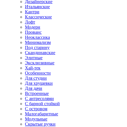
Дизайнерские
Итальянские
Кантри
Классические
Лофт
Модерн
Прованс
Неоклассика
Минимализм
Под старину
Скандинавские
Элитные
Эксклюзивные
Хай-тек
Особенности
Для студии
Для хрущевки
Для дачи
Встроенные
С антресолями
С барной стойкой
С островом
Малогабаритные
Модульные
Скрытые ручки