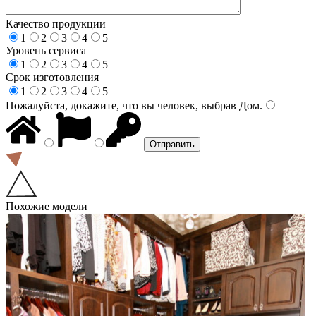
Качество продукции
1
2
3
4
5
Уровень сервиса
1
2
3
4
5
Срок изготовления
1
2
3
4
5
Пожалуйста, докажите, что вы человек, выбрав
Дом
.
Похожие модели