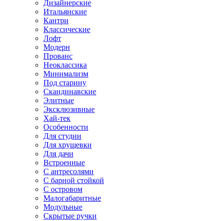
Дизайнерские
Итальянские
Кантри
Классические
Лофт
Модерн
Прованс
Неоклассика
Минимализм
Под старину
Скандинавские
Элитные
Эксклюзивные
Хай-тек
Особенности
Для студии
Для хрущевки
Для дачи
Встроенные
С антресолями
С барной стойкой
С островом
Малогабаритные
Модульные
Скрытые ручки