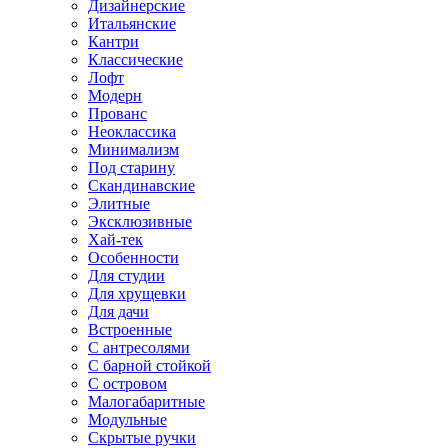
Дизайнерские
Итальянские
Кантри
Классические
Лофт
Модерн
Прованс
Неоклассика
Минимализм
Под старину
Скандинавские
Элитные
Эксклюзивные
Хай-тек
Особенности
Для студии
Для хрущевки
Для дачи
Встроенные
С антресолями
С барной стойкой
С островом
Малогабаритные
Модульные
Скрытые ручки