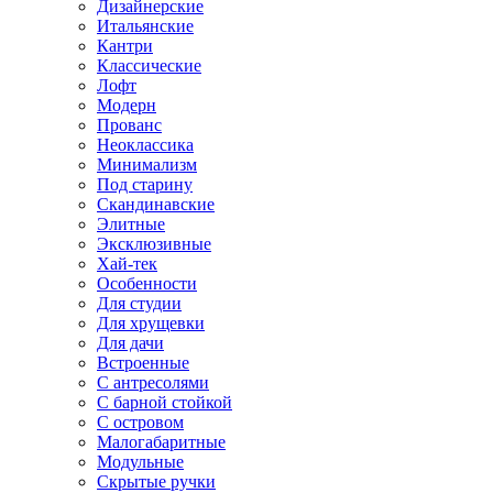
Дизайнерские
Итальянские
Кантри
Классические
Лофт
Модерн
Прованс
Неоклассика
Минимализм
Под старину
Скандинавские
Элитные
Эксклюзивные
Хай-тек
Особенности
Для студии
Для хрущевки
Для дачи
Встроенные
С антресолями
С барной стойкой
С островом
Малогабаритные
Модульные
Скрытые ручки